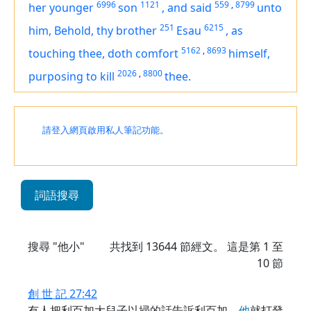
6996
1121
559
,
8799
her younger
son
,
and said
unto
251
6215
him, Behold, thy brother
Esau
,
as
5162
,
8693
touching thee, doth comfort
himself,
2026
,
8800
purposing
to kill
thee.
請登入網頁啟用私人筆記功能。
詞語搜尋
搜尋 "他小"
共找到
13644
節經文。 這是第 1 至
10 節
創 世 記 27:42
有人把利百加大兒子以掃的話告訴利百加，
他
就打發