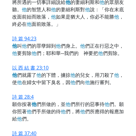
將所遇的一切事詳細說給
他
的妻細利斯和
他
的眾朋友
聽。
他
的智慧人和
他
的妻細利斯對
他
說：「你在末底
改面前始而敗落，
他
如果是猶大人，你必不能勝
他
，
終必在
他
面前敗落。」
詩 篇 94:23
他
叫
他
們的罪孽歸到
他
們身上。
他
們正在行惡之中，
他
要剪除
他
們；耶和華─我們的 神要把
他
們剪除。
以 西 結 書 23:10
他
們就露了
他
的下體，擄掠
他
的兒女，用刀殺了
他
，
使
他
在婦女中留下臭名，因
他
們向
他
施行審判。
詩 篇 28:4
願你按著
他
們所做的，並
他
們所行的惡事待
他
們。願
你照著
他
們手所做的待
他
們，將
他
們所應得的報應加
給
他
們。
詩 篇 37:40