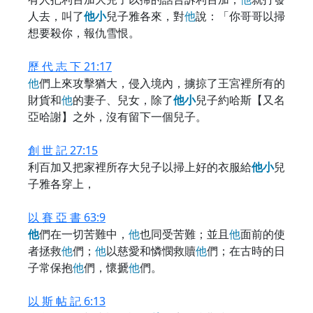
人去，叫了
他
小
兒子雅各來，對
他
說：「你哥哥以掃
想要殺你，報仇雪恨。
歷 代 志 下 21:17
他
們上來攻擊猶大，侵入境內，擄掠了王宮裡所有的
財貨和
他
的妻子、兒女，除了
他
小
兒子約哈斯【又名
亞哈謝】之外，沒有留下一個兒子。
創 世 記 27:15
利百加又把家裡所存大兒子以掃上好的衣服給
他
小
兒
子雅各穿上，
以 賽 亞 書 63:9
他
們在一切苦難中，
他
也同受苦難；並且
他
面前的使
者拯救
他
們；
他
以慈愛和憐憫救贖
他
們；在古時的日
子常保抱
他
們，懷搋
他
們。
以 斯 帖 記 6:13