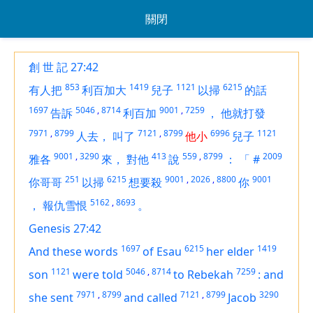
關閉
創 世 記 27:42
853
1419
1121
6215
有人把
利百加大
兒子
以掃
的話
1697
5046
,
8714
9001
,
7259
告訴
利百加
，
他就打發
7971
,
8799
7121
,
8799
6996
1121
人去，
叫了
他小
兒子
9001
,
3290
413
559
,
8799
2009
雅各
來，
對他
說
：
「
#
251
6215
9001
,
2026
,
8800
9001
你哥哥
以掃
想要殺
你
5162
,
8693
，
報仇雪恨
。
Genesis 27:42
1697
6215
1419
And these words
of Esau
her elder
1121
5046
,
8714
7259
son
were told
to Rebekah
:
and
7971
,
8799
7121
,
8799
3290
she sent
and called
Jacob