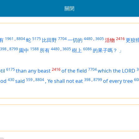
關閉
1961
,
8804
5175
7704
4480
,
3605
2416
有
蛇
比田野
一切的
活物
更狡
398
,
8799
1588
4480
,
3605
6086
園中
所有
樹上
的果子嗎？
」
6175
2416
7704
3
til
than any beast
of the field
which the LORD
430
559
,
8804
398
,
8799
60
God
said
,
Ye shall not eat
of every tree