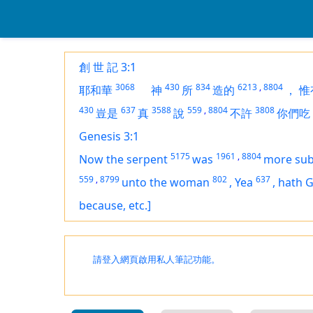
創 世 記 3:1
3068
430
834
6213
,
8804
耶和華
神
所
造的
，
惟
430
637
3588
559
,
8804
3808
豈是
真
說
不許
你們吃
Genesis 3:1
5175
1961
,
8804
Now the serpent
was
more sub
559
,
8799
802
637
unto the woman
,
Yea
,
hath 
because, etc.]
請登入網頁啟用私人筆記功能。