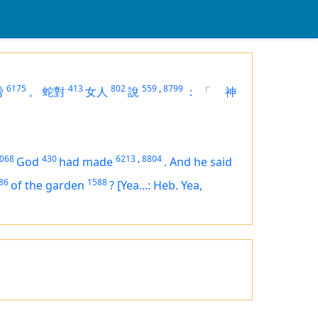
6175
413
802
559
,
8799
猾
。
蛇對
女人
說
：
「
神
068
430
6213
,
8804
God
had made
.
And he said
86
1588
of the garden
?
[Yea...: Heb. Yea,