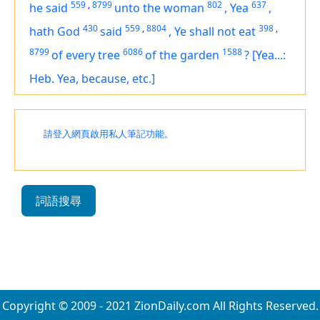
559
,
8799
802
637
he said
unto the woman
,
Yea
,
430
559
,
8804
398
,
hath God
said
,
Ye shall not eat
8799
6086
1588
of every tree
of the garden
?
[Yea...:
Heb. Yea, because, etc.]
請登入網頁啟用私人筆記功能。
詞語搜尋
Copyright © 2009 - 2021 ZionDaily.com All Rights Reserved.