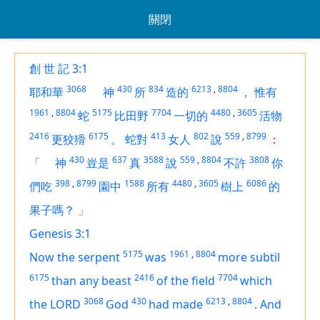
關閉
創 世 記 3:1
3068
430
834
6213
,
8804
耶和華
神
所
造的
，
惟有
1961
,
8804
5175
7704
4480
,
3605
蛇
比田野
一切的
活物
2416
6175
413
802
559
,
8799
更狡猾
。
蛇對
女人
說
：
430
637
3588
559
,
8804
3808
「
神
豈是
真
說
不許
你
398
,
8799
1588
4480
,
3605
6086
們吃
園中
所有
樹上
的
果子嗎？
」
Genesis 3:1
5175
1961
,
8804
Now the serpent
was
more subtil
6175
2416
7704
than any beast
of the field
which
3068
430
6213
,
8804
the LORD
God
had made
.
And