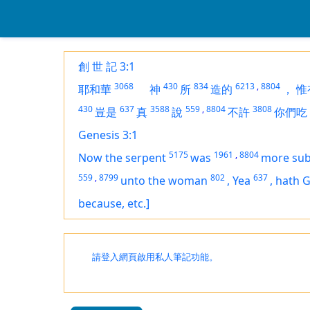
創 世 記 3:1
3068
430
834
6213
,
8804
耶和華
神
所
造的
，
惟
430
637
3588
559
,
8804
3808
豈是
真
說
不許
你們吃
Genesis 3:1
5175
1961
,
8804
Now the serpent
was
more sub
559
,
8799
802
637
unto the woman
,
Yea
,
hath 
because, etc.]
請登入網頁啟用私人筆記功能。