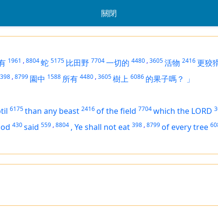
關閉
1961
,
8804
5175
7704
4480
,
3605
2416
有
蛇
比田野
一切的
活物
更狡
398
,
8799
1588
4480
,
3605
6086
園中
所有
樹上
的果子嗎？
」
6175
2416
7704
3
til
than any beast
of the field
which the LORD
430
559
,
8804
398
,
8799
60
God
said
,
Ye shall not eat
of every tree