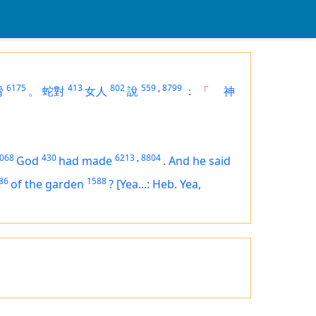
6175
413
802
559
,
8799
猾
。
蛇對
女人
說
：
「
神
068
430
6213
,
8804
God
had made
.
And he said
86
1588
of the garden
?
[Yea...: Heb. Yea,