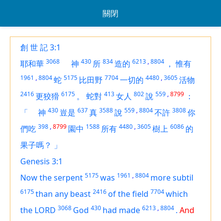
關閉
創 世 記 3:1
3068
430
834
6213
,
8804
耶和華
神
所
造的
，
惟有
1961
,
8804
5175
7704
4480
,
3605
蛇
比田野
一切的
活物
2416
6175
413
802
559
,
8799
更狡猾
。
蛇對
女人
說
：
430
637
3588
559
,
8804
3808
「
神
豈是
真
說
不許
你
398
,
8799
1588
4480
,
3605
6086
們吃
園中
所有
樹上
的
果子嗎？
」
Genesis 3:1
5175
1961
,
8804
Now the serpent
was
more subtil
6175
2416
7704
than any beast
of the field
which
3068
430
6213
,
8804
the LORD
God
had made
.
And