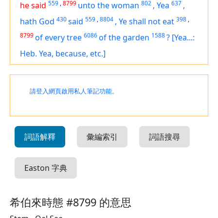
559
,
8799
802
637
he said
unto the woman
,
Yea
,
430
559
,
8804
398
,
hath God
said
,
Ye shall not eat
8799
6086
1588
of every tree
of the garden
?
[Yea...:
Heb. Yea, because, etc.]
請登入網頁啟用私人筆記功能。
詞語解釋
彙編索引
詞語搜尋
Easton 字典
希伯來時態 #8799 的意思