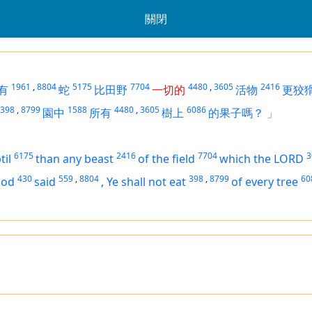
關閉
1961
,
8804
5175
7704
4480
,
3605
2416
有
蛇
比田野
一切的
活物
更狡
398
,
8799
1588
4480
,
3605
6086
園中
所有
樹上
的果子嗎？
」
6175
2416
7704
3
til
than any beast
of the field
which the LORD
430
559
,
8804
398
,
8799
60
God
said
,
Ye shall not eat
of every tree