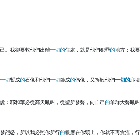
己。我卻要救他們出離
一
切
的
住處，就是他們犯罪
的
地方；我要
一
切
鏨成
的
石像和他們
一
切
鑄成
的
偶像，又拆毀他們
一
切
的
邱壇
說：耶和華必從高天吼叫，從聖所發聲，向自己
的
羊群大聲吼叫
發烈怒
，所以我必照你所行
的
報應在你頭上，你就不再貪淫，行