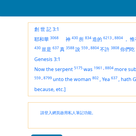
創 世 記 3:1
3068
430
834
6213
,
8804
耶和華
神
所
造的
，
惟
430
637
3588
559
,
8804
3808
豈是
真
說
不許
你們吃
Genesis 3:1
5175
1961
,
8804
Now the serpent
was
more sub
559
,
8799
802
637
unto the woman
,
Yea
,
hath 
because, etc.]
請登入網頁啟用私人筆記功能。