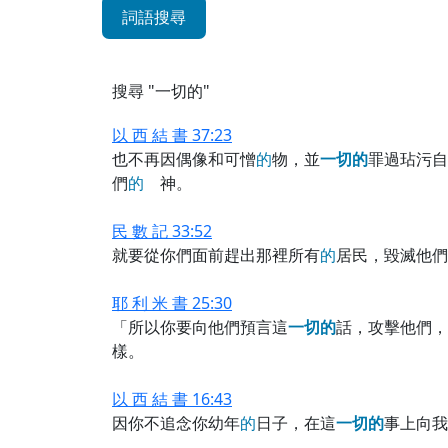
詞語搜尋
搜尋 "一切的"
以 西 結 書 37:23
也不再因偶像和可憎
的
物，並
一
切
的
罪過玷污自
們
的
神。
民 數 記 33:52
就要從你們面前趕出那裡所有
的
居民，毀滅他們
耶 利 米 書 25:30
「所以你要向他們預言這
一
切
的
話，攻擊他們，
樣。
以 西 結 書 16:43
因你不追念你幼年
的
日子，在這
一
切
的
事上向我