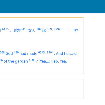
6175
413
802
559
,
8799
猾
。
蛇對
女人
說
：
「
神
068
430
6213
,
8804
God
had made
.
And he said
86
1588
of the garden
?
[Yea...: Heb. Yea,