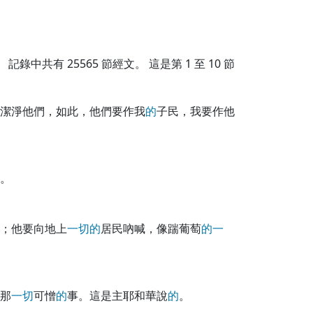
記錄中共有
25565
節經文。 這是第 1 至 10 節
潔淨他們，如此，他們要作我
的
子民，我要作他
。
；他要向地上
一
切
的
居民吶喊，像踹葡萄
的
一
那
一
切
可憎
的
事。這是主耶和華說
的
。