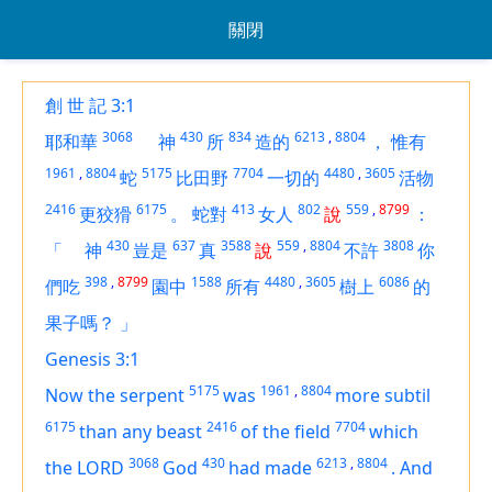
關閉
創 世 記 3:1
3068
430
834
6213
,
8804
耶和華
神
所
造的
，
惟有
1961
,
8804
5175
7704
4480
,
3605
蛇
比田野
一切的
活物
2416
6175
413
802
559
,
8799
更狡猾
。
蛇對
女人
說
：
430
637
3588
559
,
8804
3808
「
神
豈是
真
說
不許
你
398
,
8799
1588
4480
,
3605
6086
們吃
園中
所有
樹上
的
果子嗎？
」
Genesis 3:1
5175
1961
,
8804
Now the serpent
was
more subtil
6175
2416
7704
than any beast
of the field
which
3068
430
6213
,
8804
the LORD
God
had made
.
And