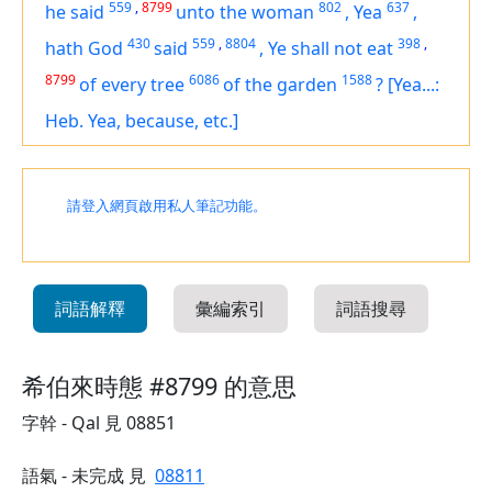
559
,
8799
802
637
he said
unto the woman
,
Yea
,
430
559
,
8804
398
,
hath God
said
,
Ye shall not eat
8799
6086
1588
of every tree
of the garden
?
[Yea...:
Heb. Yea, because, etc.]
請登入網頁啟用私人筆記功能。
詞語解釋
彙編索引
詞語搜尋
希伯來時態 #8799 的意思
字幹 - Qal 見 08851
語氣 - 未完成 見
08811