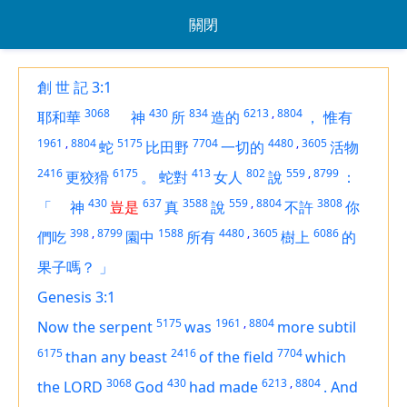
關閉
創 世 記 3:1
3068
430
834
6213
,
8804
耶和華
神
所
造的
，
惟有
1961
,
8804
5175
7704
4480
,
3605
蛇
比田野
一切的
活物
2416
6175
413
802
559
,
8799
更狡猾
。
蛇對
女人
說
：
430
637
3588
559
,
8804
3808
「
神
豈是
真
說
不許
你
398
,
8799
1588
4480
,
3605
6086
們吃
園中
所有
樹上
的
果子嗎？
」
Genesis 3:1
5175
1961
,
8804
Now the serpent
was
more subtil
6175
2416
7704
than any beast
of the field
which
3068
430
6213
,
8804
the LORD
God
had made
.
And