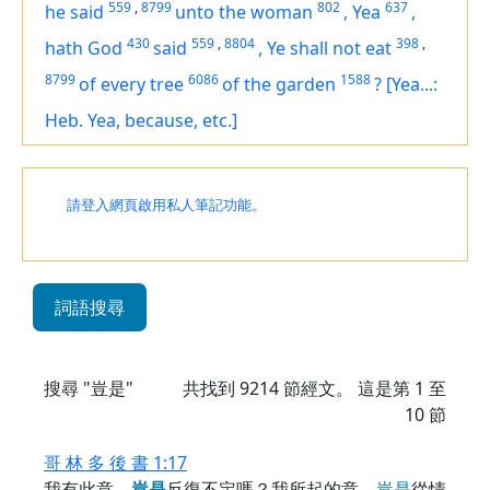
559
,
8799
802
637
he said
unto the woman
,
Yea
,
430
559
,
8804
398
,
hath God
said
,
Ye shall not eat
8799
6086
1588
of every tree
of the garden
?
[Yea...:
Heb. Yea, because, etc.]
請登入網頁啟用私人筆記功能。
詞語搜尋
搜尋 "豈是"
共找到
9214
節經文。 這是第 1 至
10 節
哥 林 多 後 書 1:17
我有此意，
豈
是
反復不定嗎？我所起的意，
豈
是
從情