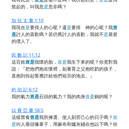
慾起的，叫我忽
是
忽非嗎？
加 拉 太 書 1:10
我現在
是
要得人的心呢？還
是
要得 神的心呢？我
豈
是
討人的喜歡嗎？若仍舊討人的喜歡，我就不
是
基督
的僕人了。
民 數 記 11:12
這百姓
豈
是
我懷的胎，
豈
是
我生下來的呢？你竟對我
說：『把他們抱在懷裡，如養育之父抱吃奶的孩子，
直抱到你起誓應許給他們祖宗的地去。』
約 伯 記 6:12
我的氣力
豈
是
石頭的氣力？我的肉身
豈
是
銅的呢？
以 賽 亞 書 58:5
這樣禁食
豈
是
我所揀選、使人刻苦己心的日子嗎？
豈
是
叫人垂頭像葦子，用麻布和爐灰鋪在他以下嗎？你