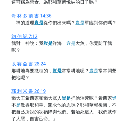
這可稱為禁食、為耶和華所悅納的日子嗎？
哥 林 多 前 書 14:36
神的道理
豈
是
從你們出來嗎？
豈
是
單臨到你們嗎？
約 伯 記 7:12
我對 神說：我
豈
是
洋海，
豈
是
大魚，你竟防守我
呢？
以 賽 亞 書 28:24
那耕地為要撒種的，
豈
是
常常耕地呢？
豈
是
常常開墾
耙地呢？
耶 利 米 書 26:19
猶大王希西家和猶大眾人
豈
是
把他治死呢？希西家
豈
不
是
敬畏耶和華、懇求他的恩嗎？耶和華就後悔，不
把自己所說的災禍降與他們。若治死這人，我們就作
了大惡，自害己命。」