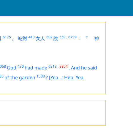
6175
413
802
559
,
8799
猾
。
蛇對
女人
說
：
「
神
068
430
6213
,
8804
God
had made
.
And he said
86
1588
of the garden
?
[Yea...: Heb. Yea,