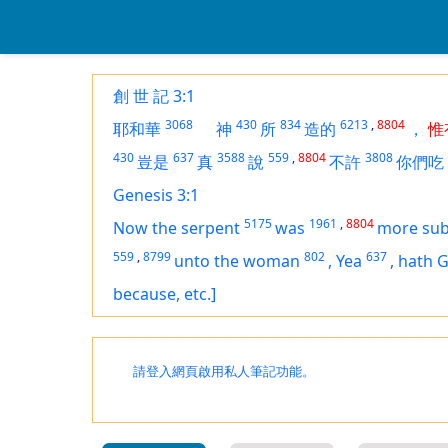
創 世 記 3:1
3068
430
834
6213
,
8804
耶和華
神
所
造的
，
惟
430
637
3588
559
,
8804
3808
豈是
真
說
不許
你們吃
Genesis 3:1
5175
1961
,
8804
Now the serpent
was
more sub
559
,
8799
802
637
unto the woman
,
Yea
,
hath 
because, etc.]
請登入網頁啟用私人筆記功能。