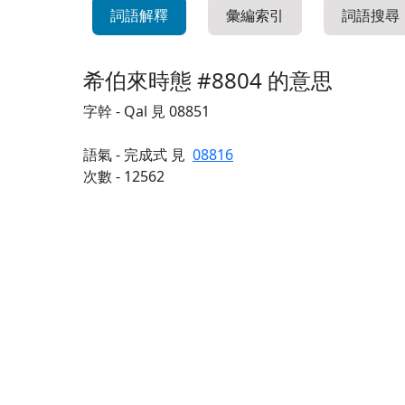
詞語解釋
彙編索引
詞語搜尋
希伯來時態 #8804 的意思
字幹 - Qal 見 08851
語氣 - 完成式 見
08816
次數 - 12562