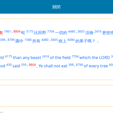
關閉
1961
,
8804
5175
7704
4480
,
3605
2416
有
蛇
比田野
一切的
活物
更狡
398
,
8799
1588
4480
,
3605
6086
園中
所有
樹上
的果子嗎？
」
6175
2416
7704
3
til
than any beast
of the field
which the LORD
430
559
,
8804
398
,
8799
60
God
said
,
Ye shall not eat
of every tree