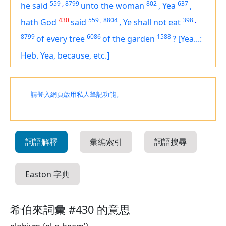
559
,
8799
802
637
he said
unto the woman
,
Yea
,
430
559
,
8804
398
,
hath God
said
,
Ye shall not eat
8799
6086
1588
of every tree
of the garden
?
[Yea...:
Heb. Yea, because, etc.]
請登入網頁啟用私人筆記功能。
詞語解釋
彙編索引
詞語搜尋
Easton 字典
希伯來詞彙 #430 的意思