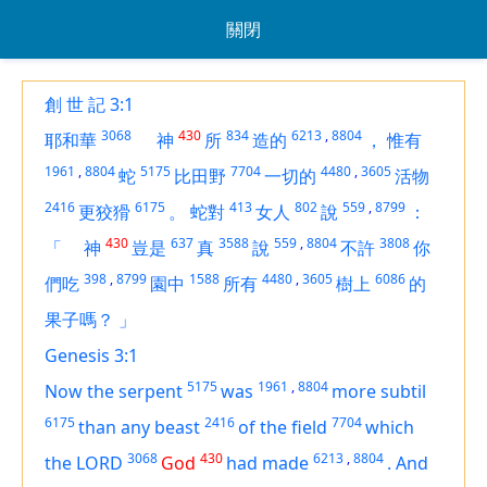
關閉
創 世 記 3:1
3068
430
834
6213
,
8804
耶和華
神
所
造的
，
惟有
1961
,
8804
5175
7704
4480
,
3605
蛇
比田野
一切的
活物
2416
6175
413
802
559
,
8799
更狡猾
。
蛇對
女人
說
：
430
637
3588
559
,
8804
3808
「
神
豈是
真
說
不許
你
398
,
8799
1588
4480
,
3605
6086
們吃
園中
所有
樹上
的
果子嗎？
」
Genesis 3:1
5175
1961
,
8804
Now the serpent
was
more subtil
6175
2416
7704
than any beast
of the field
which
3068
430
6213
,
8804
the LORD
God
had made
.
And