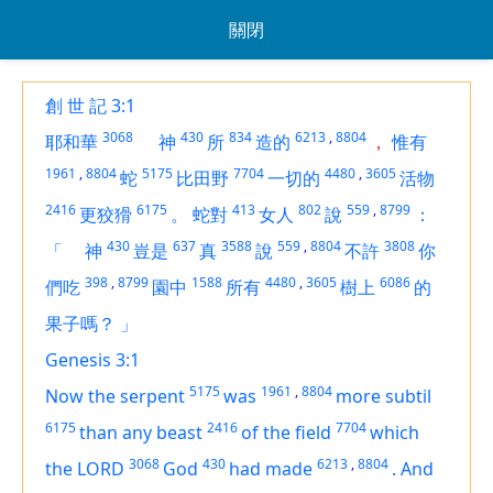
關閉
創 世 記 3:1
3068
430
834
6213
,
8804
耶和華
神
所
造的
，
惟有
1961
,
8804
5175
7704
4480
,
3605
蛇
比田野
一切的
活物
2416
6175
413
802
559
,
8799
更狡猾
。
蛇對
女人
說
：
430
637
3588
559
,
8804
3808
「
神
豈是
真
說
不許
你
398
,
8799
1588
4480
,
3605
6086
們吃
園中
所有
樹上
的
果子嗎？
」
Genesis 3:1
5175
1961
,
8804
Now the serpent
was
more subtil
6175
2416
7704
than any beast
of the field
which
3068
430
6213
,
8804
the LORD
God
had made
.
And