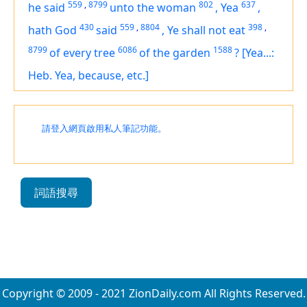
559
,
8799
802
637
he said
unto the woman
,
Yea
,
430
559
,
8804
398
,
hath God
said
,
Ye shall not eat
8799
6086
1588
of every tree
of the garden
?
[Yea...:
Heb. Yea, because, etc.]
請登入網頁啟用私人筆記功能。
詞語搜尋
Copyright © 2009 - 2021 ZionDaily.com All Rights Reserved.