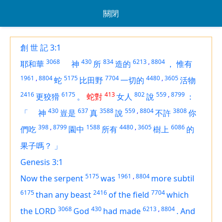
關閉
創 世 記 3:1
3068
430
834
6213
,
8804
耶和華
神
所
造的
，
惟有
1961
,
8804
5175
7704
4480
,
3605
蛇
比田野
一切的
活物
2416
6175
413
802
559
,
8799
更狡猾
。
蛇對
女人
說
：
430
637
3588
559
,
8804
3808
「
神
豈是
真
說
不許
你
398
,
8799
1588
4480
,
3605
6086
們吃
園中
所有
樹上
的
果子嗎？
」
Genesis 3:1
5175
1961
,
8804
Now the serpent
was
more subtil
6175
2416
7704
than any beast
of the field
which
3068
430
6213
,
8804
the LORD
God
had made
.
And