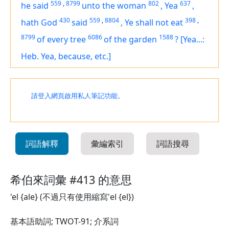
559
,
8799
802
637
he said
unto the woman
,
Yea
,
430
559
,
8804
398
,
hath God
said
,
Ye shall not eat
8799
6086
1588
of every tree
of the garden
?
[Yea...:
Heb. Yea, because, etc.]
請登入網頁啟用私人筆記功能。
詞語解釋
彙編索引
詞語搜尋
希伯來詞彙 #413 的意思
'el {ale} (不過只有使用縮寫'el {el})
基本語助詞; TWOT-91; 介系詞