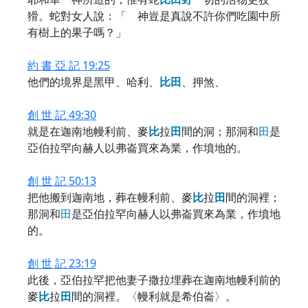
猾。蛇對女人說：「 神豈是真說不許你們吃園中所
有樹上的果子嗎？」
約 書 亞 記 19:25
他們的境界是黑甲、哈利、
比
田
、押煞、
創 世 記 49:30
就是在迦南地幔利前、麥
比
拉
田
間的洞；那洞和
田
是
亞伯拉罕向赫人以弗崙買來為業，作墳地的。
創 世 記 50:13
把他搬到迦南地，葬在幔利前、麥
比
拉
田
間的洞裡；
那洞和
田
是亞伯拉罕向赫人以弗崙買來為業，作墳地
的。
創 世 記 23:19
此後，亞伯拉罕把他妻子撒拉埋葬在迦南地幔利前的
麥
比
拉
田
間的洞裡。〈幔利就是希伯崙〉。