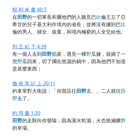
耶 利 米 書 40:7
在
田
野
的一切軍長和屬他們的人聽見巴
比
倫王立了亞
希甘的兒子基大利作境內的省長，並將沒有擄到巴
比
倫的男人、婦女、孩童，和境內極窮的人全交給他。
列 王 紀 下 4:39
有一個人去到
田
野
掐菜，遇見一棵
野
瓜籐，就摘了一
兜
野
瓜回來，切了擱在熬湯的鍋中，因為他們不知道
是甚麼東西；
撒 母 耳 記 上 20:11
約拿單對大衛說：「你我且往
田
野
去。」二人就往
田
野
去了。
約 珥 書 1:20
田
野
的走獸向你發喘；因為溪水乾涸，火也燒滅曠
野
的草場。