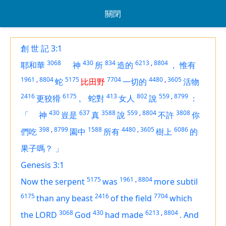
關閉
創 世 記 3:1
3068
430
834
6213
,
8804
耶和華
神
所
造的
，
惟有
1961
,
8804
5175
7704
4480
,
3605
蛇
比田野
一切的
活物
2416
6175
413
802
559
,
8799
更狡猾
。
蛇對
女人
說
：
430
637
3588
559
,
8804
3808
「
神
豈是
真
說
不許
你
398
,
8799
1588
4480
,
3605
6086
們吃
園中
所有
樹上
的
果子嗎？
」
Genesis 3:1
5175
1961
,
8804
Now the serpent
was
more subtil
6175
2416
7704
than any beast
of the field
which
3068
430
6213
,
8804
the LORD
God
had made
.
And