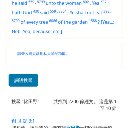
559
,
8799
802
637
he said
unto the woman
,
Yea
,
430
559
,
8804
398
,
hath God
said
,
Ye shall not eat
8799
6086
1588
of every tree
of the garden
?
[Yea...:
Heb. Yea, because, etc.]
請登入網頁啟用私人筆記功能。
詞語搜尋
搜尋 "比田野"
共找到
2200
節經文。 這是第 1
至 10 節
創 世 記 3:1
耶和華 神所造的，惟有蛇
比
田
野
一切的活物更狡