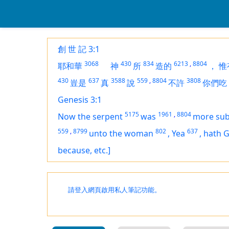
創 世 記 3:1
3068
430
834
6213
,
8804
耶和華
神
所
造的
，
惟
430
637
3588
559
,
8804
3808
豈是
真
說
不許
你們吃
Genesis 3:1
5175
1961
,
8804
Now the serpent
was
more sub
559
,
8799
802
637
unto the woman
,
Yea
,
hath 
because, etc.]
請登入網頁啟用私人筆記功能。