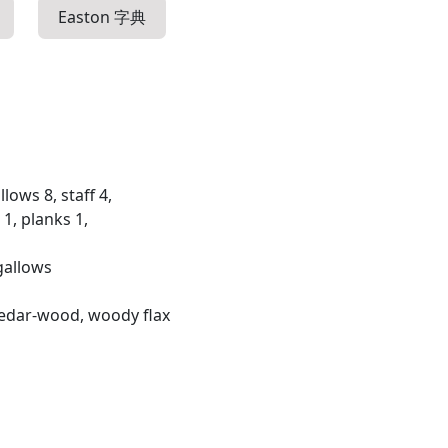
Easton 字典
llows 8, staff 4,
 1, planks 1,
 gallows
cedar-wood, woody flax