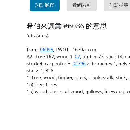
詞語解釋
彙編索引
詞語搜尋
希伯來詞彙 #6086 的意思
`ets {ates}
from
06095
; TWOT - 1670a; n m
AV - tree 162, wood 1
07
, timber 23, stick 14, ga
stock 4, carpenter +
02796
2, branches 1, helve
stalks 1; 328
1) tree, wood, timber, stock, plank, stalk, stick,
1a) tree, trees
1b) wood, pieces of wood, gallows, firewood, 