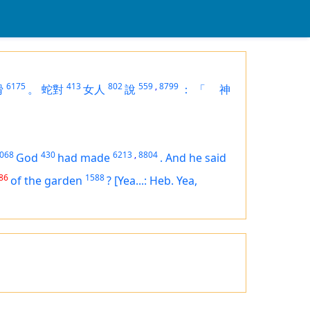
6175
413
802
559
,
8799
猾
。
蛇對
女人
說
：
「
神
068
430
6213
,
8804
God
had made
.
And he said
86
1588
of the garden
?
[Yea...: Heb. Yea,