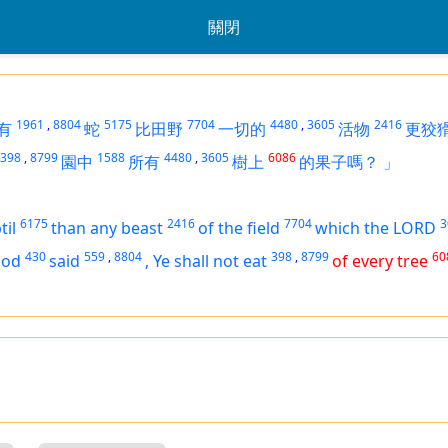
關閉
1961
,
8804
5175
7704
4480
,
3605
2416
有
蛇
比田野
一切的
活物
更狡
398
,
8799
1588
4480
,
3605
6086
園中
所有
樹上
的果子嗎？
」
6175
2416
7704
3
til
than any beast
of the field
which the LORD
430
559
,
8804
398
,
8799
60
God
said
,
Ye shall not eat
of every tree