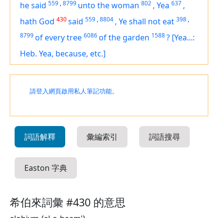
559
,
8799
802
637
he said
unto the woman
,
Yea
,
430
559
,
8804
398
,
hath God
said
,
Ye shall not eat
8799
6086
1588
of every tree
of the garden
?
[Yea...:
Heb. Yea, because, etc.]
請登入網頁啟用私人筆記功能。
詞語解釋
彙編索引
詞語搜尋
Easton 字典
希伯來詞彙 #430 的意思