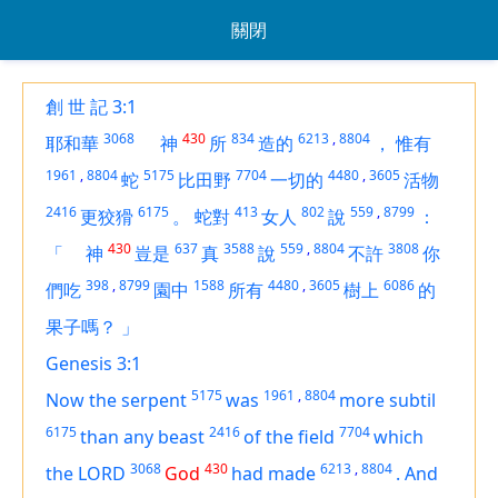
關閉
創 世 記 3:1
3068
430
834
6213
,
8804
耶和華
神
所
造的
，
惟有
1961
,
8804
5175
7704
4480
,
3605
蛇
比田野
一切的
活物
2416
6175
413
802
559
,
8799
更狡猾
。
蛇對
女人
說
：
430
637
3588
559
,
8804
3808
「
神
豈是
真
說
不許
你
398
,
8799
1588
4480
,
3605
6086
們吃
園中
所有
樹上
的
果子嗎？
」
Genesis 3:1
5175
1961
,
8804
Now the serpent
was
more subtil
6175
2416
7704
than any beast
of the field
which
3068
430
6213
,
8804
the LORD
God
had made
.
And