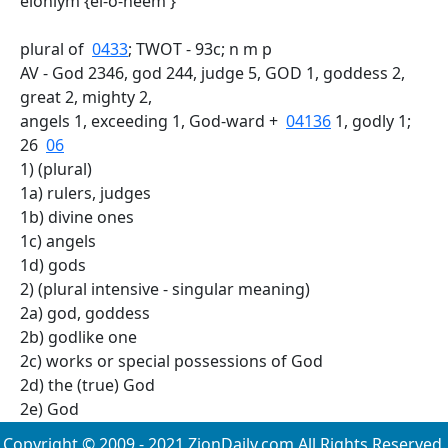
elohiym {el-o-heem'}
plural of
0433
; TWOT - 93c; n m p
AV - God 2346, god 244, judge 5, GOD 1, goddess 2,
great 2, mighty 2,
angels 1, exceeding 1, God-ward +
04136
1, godly 1;
26
06
1) (plural)
1a) rulers, judges
1b) divine ones
1c) angels
1d) gods
2) (plural intensive - singular meaning)
2a) god, goddess
2b) godlike one
2c) works or special possessions of God
2d) the (true) God
2e) God
Copyright © 2009 - 2021 ZionDaily.com All Rights Reserved.