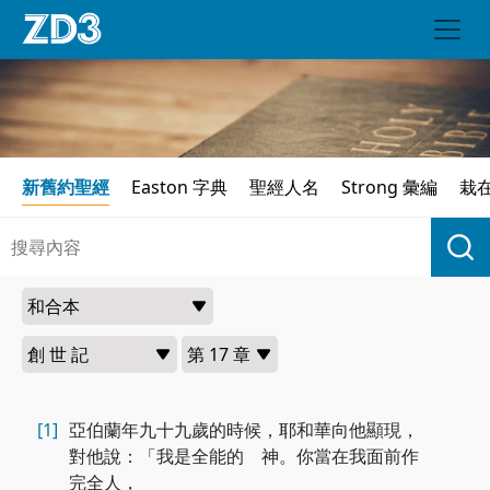
新舊約聖經
Easton 字典
聖經人名
Strong 彙編
栽
[1]
亞伯蘭年九十九歲的時候，耶和華向他顯現，
對他說：「我是全能的 神。你當在我面前作
完全人，