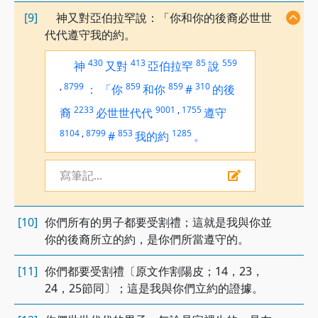
[9]
神又對亞伯拉罕說：「你和你的後裔必世世
代代遵守我的約。
430
413
85
559
神
又對
亞伯拉罕
說
,
8799
859
859
310
：
「你
和你
#
的後
2233
9001
,
1755
裔
必世世代代
遵守
8104
,
8799
853
1285
#
我的約
。
寫筆記...
[10]
你們所有的男子都要受割禮；這就是我與你並
你的後裔所立的約，是你們所當遵守的。
[11]
你們都要受割禮〔原文作割陽皮；14，23，
24，25節同〕；這是我與你們立約的證據。