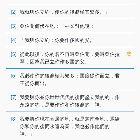
[2]
我就與你立約，使你的後裔極其繁多。」
[3]
亞伯蘭俯伏在地； 神又對他說：
[4]
「我與你立約：你要作多國的父。
[5]
從此以後，你的名不再叫亞伯蘭，要叫亞伯拉
罕，因為我已立你作多國的父。
[6]
我必使你的後裔極其繁多；國度從你而立，君
王從你而出。
[7]
我要與你並你世世代代的後裔堅立我的約，作
永遠的約，是要作你和你後裔的 神。
[8]
我要將你現在寄居的地，就是迦南全地，賜給
你和你的後裔永遠為業，我也必作他們的
神。」