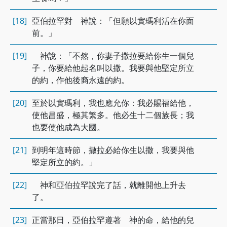
[18]
亞伯拉罕對 神說：「但願以實瑪利活在你面
前。」
[19]
神說：「不然，你妻子撒拉要給你生一個兒
子，你要給他起名叫以撒。我要與他堅定所立
的約，作他後裔永遠的約。
[20]
至於以實瑪利，我也應允你：我必賜福給他，
使他昌盛，極其繁多。他必生十二個族長；我
也要使他成為大國。
[21]
到明年這時節，撒拉必給你生以撒，我要與他
堅定所立的約。」
[22]
神和亞伯拉罕說完了話，就離開他上升去
了。
[23]
正當那日，亞伯拉罕遵著 神的命，給他的兒