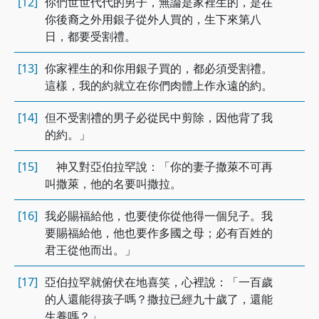
[12]
你們世世代代的男子，無論是家裡生的，是在
你後裔之外用銀子從外人買的，生下來第八
日，都要受割禮。
[13]
你家裡生的和你用銀子買的，都必須受割禮。
這樣，我的約就立在你們肉體上作永遠的約。
[14]
但不受割禮的男子必從民中剪除，因他背了我
的約。」
[15]
神又對亞伯拉罕說：「你的妻子撒萊不可再
叫撒萊，他的名要叫撒拉。
[16]
我必賜福給他，也要使你從他得一個兒子。我
要賜福給他，他也要作多國之母；必有百姓的
君王從他而出。」
[17]
亞伯拉罕就俯伏在地喜笑，心裡說：「一百歲
的人還能得孩子嗎？撒拉已經九十歲了，還能
生養嗎？」