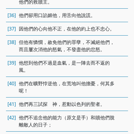
他們的救贖主。
[36]
他們卻用口諂媚他，用舌向他說謊。
[37]
因他們的心向他不正，在他的約上也不忠心。
[38]
但他有憐憫，赦免他們的罪孽，不滅絕他們，
而且屢次消他的怒氣，不發盡他的忿怒。
[39]
他想到他們不過是血氣，是一陣去而不返的
風。
[40]
他們在曠野悖逆他，在荒地叫他擔憂，何其多
呢！
[41]
他們再三試探 神，惹動以色列的聖者。
[42]
他們不追念他的能力（原文是手）和贖他們脫
離敵人的日子；