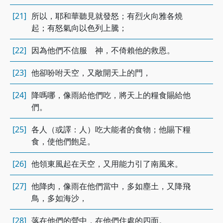
[21]
所以，耶和華聽見就發怒；有烈火向雅各燒
起；有怒氣向以色列上騰；
[22]
因為他們不信服 神，不倚賴他的救恩。
[23]
他卻吩咐天空，又敞開天上的門，
[24]
降嗎哪，像雨給他們吃，將天上的糧食賜給他
們。
[25]
各人（或譯：人）吃大能者的食物；他賜下糧
食，使他們飽足。
[26]
他領東風起在天空，又用能力引了南風來。
[27]
他降肉，像雨在他們當中，多如塵土，又降飛
鳥，多如海沙，
[28]
落在他們的營中，在他們住處的四面。