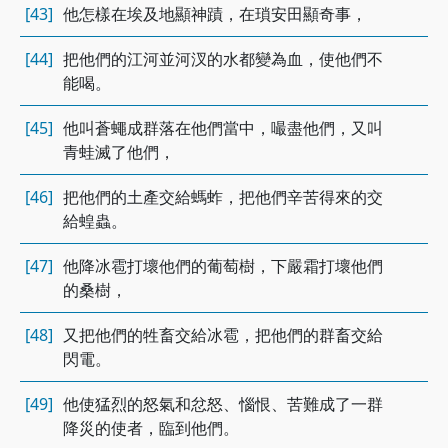
[43]
他怎樣在埃及地顯神蹟，在瑣安田顯奇事，
[44]
把他們的江河並河汊的水都變為血，使他們不
能喝。
[45]
他叫蒼蠅成群落在他們當中，嘬盡他們，又叫
青蛙滅了他們，
[46]
把他們的土產交給螞蚱，把他們辛苦得來的交
給蝗蟲。
[47]
他降冰雹打壞他們的葡萄樹，下嚴霜打壞他們
的桑樹，
[48]
又把他們的牲畜交給冰雹，把他們的群畜交給
閃電。
[49]
他使猛烈的怒氣和忿怒、惱恨、苦難成了一群
降災的使者，臨到他們。