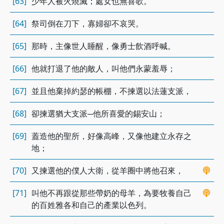
[63]
少年人被火燒滅；處女也無喜歌。
[64]
祭司倒在刀下，寡婦卻不哀哭。
[65]
那時，主像世人睡醒，像勇士飲酒呼喊。
[66]
他就打退了他的敵人，叫他們永蒙羞辱；
[67]
並且他棄掉約瑟的帳棚，不揀選以法蓮支派，
[68]
卻揀選猶大支派─他所喜愛的錫安山；
[69]
蓋造他的聖所，好像高峰，又像他建立永存之
地；
[70]
又揀選他的僕人大衛，從羊圈中將他召來，
[71]
叫他不再跟從那些帶奶的母羊，為要牧養自己
的百姓雅各和自己的產業以色列。