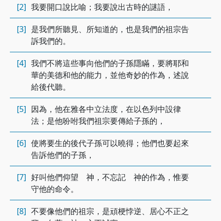
[2]
我要開口說比喻；我要說出古時的謎語，
[3]
是我們所聽見、所知道的，也是我們的祖宗告
訴我們的。
[4]
我們不將這些事向他們的子孫隱瞞，要將耶和
華的美德和他的能力，並他奇妙的作為，述說
給後代聽。
[5]
因為，他在雅各中立法度，在以色列中設律
法；是他吩咐我們祖宗要傳給子孫的，
[6]
使將要生的後代子孫可以曉得；他們也要起來
告訴他們的子孫，
[7]
好叫他們仰望 神，不忘記 神的作為，惟要
守他的命令。
[8]
不要像他們的祖宗，是頑梗悖逆、居心不正之