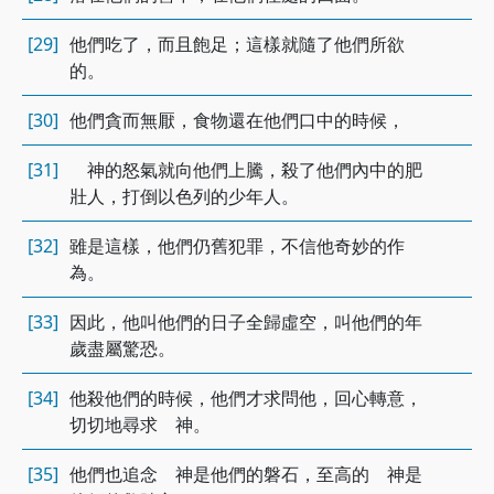
[29]
他們吃了，而且飽足；這樣就隨了他們所欲
的。
[30]
他們貪而無厭，食物還在他們口中的時候，
[31]
神的怒氣就向他們上騰，殺了他們內中的肥
壯人，打倒以色列的少年人。
[32]
雖是這樣，他們仍舊犯罪，不信他奇妙的作
為。
[33]
因此，他叫他們的日子全歸虛空，叫他們的年
歲盡屬驚恐。
[34]
他殺他們的時候，他們才求問他，回心轉意，
切切地尋求 神。
[35]
他們也追念 神是他們的磐石，至高的 神是