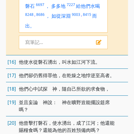
6697
7227
磐石
，
多多地
給他們水喝
8248
,
8686
9003
,
8415
，
如從深淵
而
出。
寫筆記...
[16]
他使水從磐石湧出，叫水如江河下流。
[17]
他們卻仍舊得罪他，在乾燥之地悖逆至高者。
[18]
他們心中試探 神，隨自己所欲的求食物，
[19]
並且妄論 神說： 神在曠野豈能擺設筵席
嗎？
[20]
他曾擊打磐石，使水湧出，成了江河；他還能
賜糧食嗎？還能為他的百姓預備肉嗎？