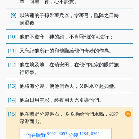
輩，向著 神，心不誠實。
[9]
以法蓮的子孫帶著兵器，拿著弓，臨陣之日轉
身退後。
[10]
他們不遵守 神的約，不肯照他的律法行；
[11]
又忘記他所行的和他顯給他們奇妙的作為。
[12]
他在埃及地，在瑣安田，在他們祖宗的眼前施
行奇事。
[13]
他將海分裂，使他們過去，又叫水立起如壘。
[14]
他白日用雲彩，終夜用火光引導他們。
[15]
他在曠野分裂磐石，多多地給他們水喝，如從
深淵而出。
9002
,
4057
1234
,
8762
他在曠野
分裂