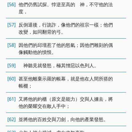
[56]
他們仍舊試探、悖逆至高的 神，不守他的法
度，
[57]
反倒退後，行詭詐，像他們的祖宗一樣；他們
改變，如同翻背的弓。
[58]
因他們的邱壇惹了他的怒氣；因他們雕刻的偶
像觸動他的憤恨。
[59]
神聽見就發怒，極其憎惡以色列人。
[60]
甚至他離棄示羅的帳幕，就是他在人間所搭的
帳棚；
[61]
又將他的約櫃（原文是能力）交與人擄去，將
他的榮耀交在敵人手中；
[62]
並將他的百姓交與刀劍，向他的產業發怒。