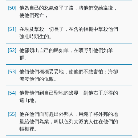
[50]
他為自己的怒氣修平了路，將他們交給瘟疫，
使他們死亡，
[51]
在埃及擊殺一切長子，在含的帳棚中擊殺他們
強壯時頭生的。
[52]
他卻領出自己的民如羊，在曠野引他們如羊
群。
[53]
他領他們穩穩妥妥地，使他們不致害怕；海卻
淹沒他們的仇敵。
[54]
他帶他們到自己聖地的邊界，到他右手所得的
這山地。
[55]
他在他們面前趕出外邦人，用繩子將外邦的地
量給他們為業，叫以色列支派的人住在他們的
帳棚裡。