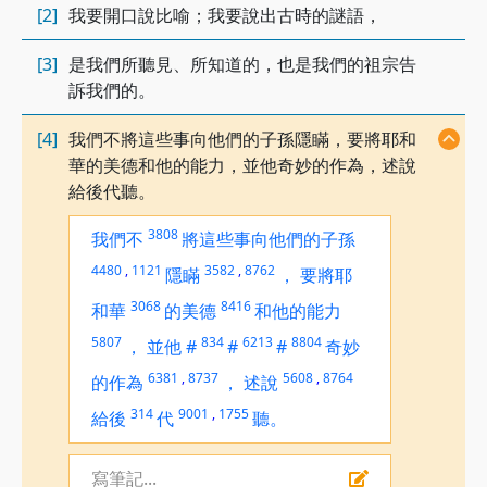
[2]
我要開口說比喻；我要說出古時的謎語，
[3]
是我們所聽見、所知道的，也是我們的祖宗告
訴我們的。
[4]
我們不將這些事向他們的子孫隱瞞，要將耶和
華的美德和他的能力，並他奇妙的作為，述說
給後代聽。
3808
我們不
將這些事向他們的子孫
4480
,
1121
3582
,
8762
隱瞞
，
要將耶
3068
8416
和華
的美德
和他的能力
5807
834
6213
8804
，
並他
#
#
#
奇妙
6381
,
8737
5608
,
8764
的作為
，
述說
314
9001
,
1755
給後
代
聽。
寫筆記...