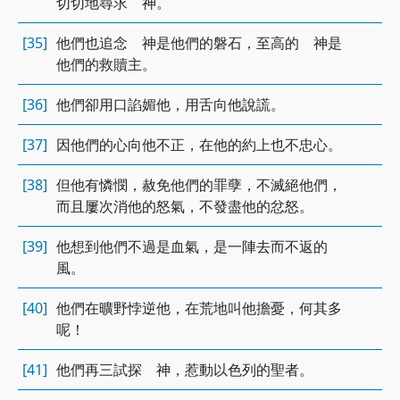
切切地尋求 神。
[35]
他們也追念 神是他們的磐石，至高的 神是
他們的救贖主。
[36]
他們卻用口諂媚他，用舌向他說謊。
[37]
因他們的心向他不正，在他的約上也不忠心。
[38]
但他有憐憫，赦免他們的罪孽，不滅絕他們，
而且屢次消他的怒氣，不發盡他的忿怒。
[39]
他想到他們不過是血氣，是一陣去而不返的
風。
[40]
他們在曠野悖逆他，在荒地叫他擔憂，何其多
呢！
[41]
他們再三試探 神，惹動以色列的聖者。