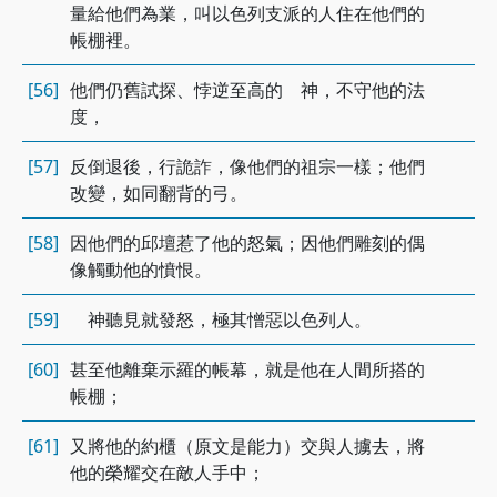
量給他們為業，叫以色列支派的人住在他們的
帳棚裡。
[56]
他們仍舊試探、悖逆至高的 神，不守他的法
度，
[57]
反倒退後，行詭詐，像他們的祖宗一樣；他們
改變，如同翻背的弓。
[58]
因他們的邱壇惹了他的怒氣；因他們雕刻的偶
像觸動他的憤恨。
[59]
神聽見就發怒，極其憎惡以色列人。
[60]
甚至他離棄示羅的帳幕，就是他在人間所搭的
帳棚；
[61]
又將他的約櫃（原文是能力）交與人擄去，將
他的榮耀交在敵人手中；