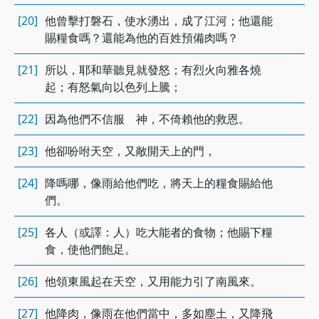
[20]
他曾擊打磐石，使水湧出，成了江河；他還能
賜糧食嗎？還能為他的百姓預備肉嗎？
[21]
所以，耶和華聽見就發怒；有烈火向雅各燒
起；有怒氣向以色列上騰；
[22]
因為他們不信服 神，不倚賴他的救恩。
[23]
他卻吩咐天空，又敞開天上的門，
[24]
降嗎哪，像雨給他們吃，將天上的糧食賜給他
們。
[25]
各人（或譯：人）吃大能者的食物；他賜下糧
食，使他們飽足。
[26]
他領東風起在天空，又用能力引了南風來。
[27]
他降肉，像雨在他們當中，多如塵土，又降飛