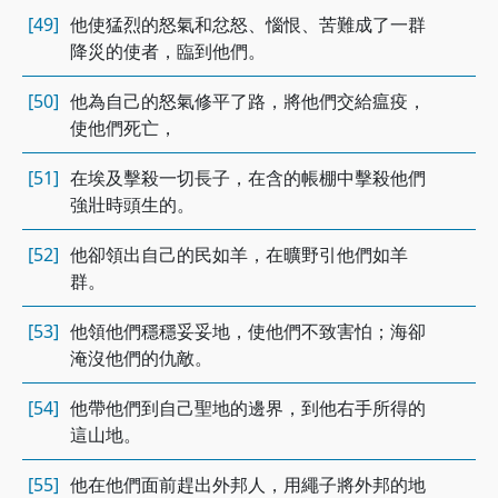
[49]
他使猛烈的怒氣和忿怒、惱恨、苦難成了一群
降災的使者，臨到他們。
[50]
他為自己的怒氣修平了路，將他們交給瘟疫，
使他們死亡，
[51]
在埃及擊殺一切長子，在含的帳棚中擊殺他們
強壯時頭生的。
[52]
他卻領出自己的民如羊，在曠野引他們如羊
群。
[53]
他領他們穩穩妥妥地，使他們不致害怕；海卻
淹沒他們的仇敵。
[54]
他帶他們到自己聖地的邊界，到他右手所得的
這山地。
[55]
他在他們面前趕出外邦人，用繩子將外邦的地