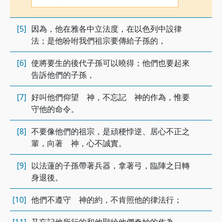
[5]
因為，他在雅各中立法度，在以色列中設律
法；是他吩咐我們祖宗要傳給子孫的，
[6]
使將要生的後代子孫可以曉得；他們也要起來
告訴他們的子孫，
[7]
好叫他們仰望 神，不忘記 神的作為，惟要
守他的命令。
[8]
不要像他們的祖宗，是頑梗悖逆、居心不正之
輩，向著 神，心不誠實。
[9]
以法蓮的子孫帶著兵器，拿著弓，臨陣之日轉
身退後。
[10]
他們不遵守 神的約，不肯照他的律法行；