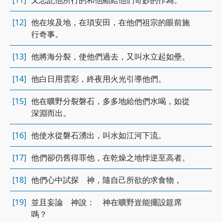
[11]
又忘記他所行的和他顯給他們奇妙的作為。
[12]
他在埃及地，在瑣安田，在他們祖宗的眼前施
行奇事。
[13]
他將海分裂，使他們過去，又叫水立起如壘。
[14]
他白日用雲彩，終夜用火光引導他們。
[15]
他在曠野分裂磐石，多多地給他們水喝，如從
深淵而出。
[16]
他使水從磐石湧出，叫水如江河下流。
[17]
他們卻仍舊得罪他，在乾燥之地悖逆至高者。
[18]
他們心中試探 神，隨自己所欲的求食物，
[19]
並且妄論 神說： 神在曠野豈能擺設筵席
嗎？