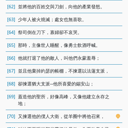
[62]
並將他的百姓交與刀劍，向他的產業發怒。
[63]
少年人被火燒滅；處女也無喜歌。
[64]
祭司倒在刀下，寡婦卻不哀哭。
[65]
那時，主像世人睡醒，像勇士飲酒呼喊。
[66]
他就打退了他的敵人，叫他們永蒙羞辱；
[67]
並且他棄掉約瑟的帳棚，不揀選以法蓮支派，
[68]
卻揀選猶大支派─他所喜愛的錫安山；
[69]
蓋造他的聖所，好像高峰，又像他建立永存之
地；
[70]
又揀選他的僕人大衛，從羊圈中將他召來，