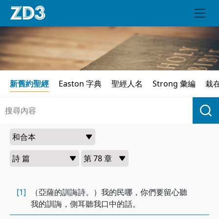
新舊約聖經
Easton 字典
聖經人名
Strong 彙編
栽
[1]
（亞薩的訓誨詩。）我的民哪，你們要留心聽
我的訓誨，側耳聽我口中的話。