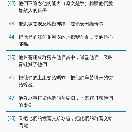
[42]
他們不追念他的能力（原文是手）和贖他們脫
離敵人的日子；
[43]
他怎樣在埃及地顯神蹟，在瑣安田顯奇事，
[44]
把他們的江河並河汊的水都變為血，使他們不
能喝。
[45]
他叫蒼蠅成群落在他們當中，嘬盡他們，又叫
青蛙滅了他們，
[46]
把他們的土產交給螞蚱，把他們辛苦得來的交
給蝗蟲。
[47]
他降冰雹打壞他們的葡萄樹，下嚴霜打壞他們
的桑樹，
[48]
又把他們的牲畜交給冰雹，把他們的群畜交給
閃電。